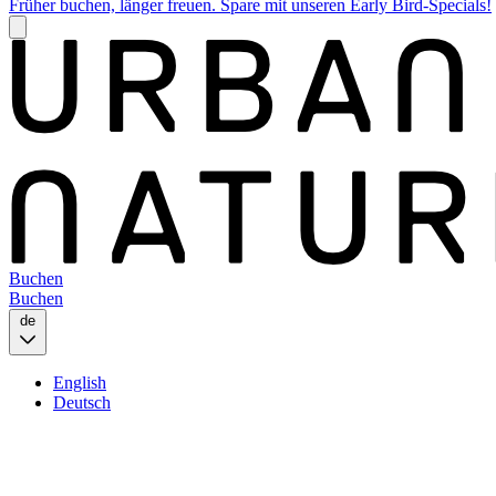
Früher buchen, länger freuen. Spare mit unseren Early Bird-Specials!
Buchen
Buchen
de
English
Deutsch