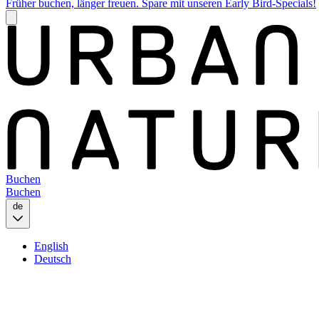
Früher buchen, länger freuen. Spare mit unseren Early Bird-Specials!
Buchen
Buchen
de
English
Deutsch